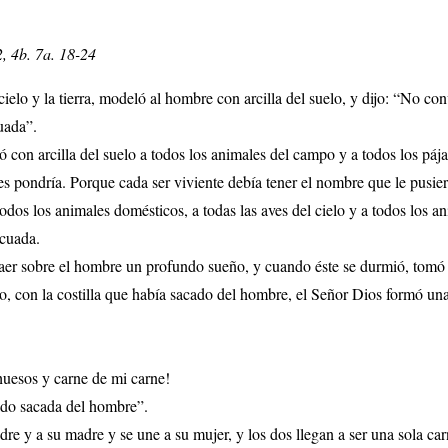
2, 4b. 7a. 18-24
ielo y la tierra, modeló al hombre con arcilla del suelo, y dijo: “No co
uada”.
con arcilla del suelo a todos los animales del campo y a todos los pájaro
s pondría. Porque cada ser viviente debía tener el nombre que le pusie
os los animales domésticos, a todas las aves del cielo y a todos los a
ecuada.
aer sobre el hombre un profundo sueño, y cuando éste se durmió, tomó u
o, con la costilla que había sacado del hombre, el Señor Dios formó una
huesos y carne de mi carne!
ido sacada del hombre”.
dre y a su madre y se une a su mujer, y los dos llegan a ser una sola car