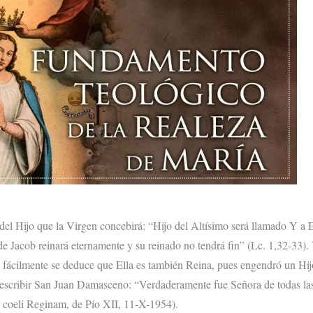
del Hijo que la Virgen concebi­rá: “Hijo del Altísimo será llamado Y a E
de Jacob reinará eter­namente y su reinado no tendrá fin” (Lc. 1,32-33)
e fácilmente se deduce que Ella es también Reina, pues engendró un Hi
o escribir San Juan Damasceno: “Verdaderamente fue Señora de to­das la
d coeli Reginam, de Pío XII, 11-X-1954).