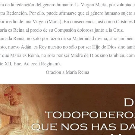
bra de la redención del género humano: La Virgen María, por voluntad e
estra Redención. Por ello, puede afir­marse que el género humano sujeto 
por medio de una Virgen (María). En consecuencia, así como Cristo es R
ría es Reina al precio de su Compasión dolorosa junto a la Cruz.
lamada Reina, no sólo por ra­zón de su Maternidad divina, sino tambié
sto, nuevo Adán, es Rey nuestro no sólo por ser Hijo de Dios sino tam­
ar que María es Reina, no sólo por ser Madre de Dios sino tam­bién, c
Pío XII, Enc, Ad coeli Reginam).
Oración a María Reina