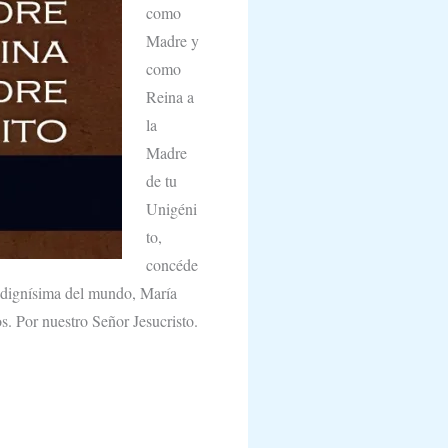
como
Madre y
como
Reina a
la
Madre
de tu
Unigéni
to,
concéde
na dignísima del mundo, María
s. Por nuestro Señor Jesucristo.