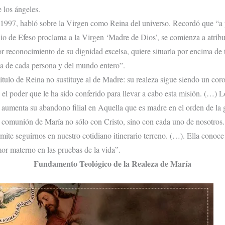
 los ángeles.
l 1997, habló sobre la Virgen como Reina del universo. Recordó que “a pa
o de Efeso proclama a la Virgen ‘Madre de Dios’, se comienza a atribuir
ior reconocimiento de su dignidad excelsa, quiere situarla por encima de t
da de cada persona y del mundo entero”.
ítulo de Reina no sustituye al de Madre: su realeza sigue siendo un coro
el poder que le ha sido conferido para llevar a cabo esta misión. (…) L
 aumenta su abandono filial en Aquella que es madre en el orden de la 
comunión de María no sólo con Cristo, sino con cada uno de nosotros. E
mite seguirnos en nuestro cotidiano itinerario terreno. (…). Ella conoc
mor materno en las pruebas de la vida”.
Fundamento Teológico de la Realeza de María