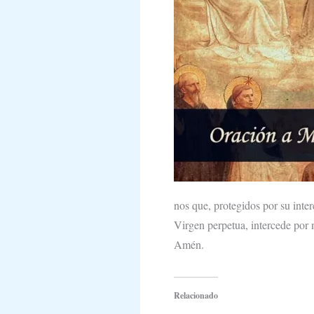
nos que, protegidos por su inter
Virgen perpetua, intercede por 
Amén.
Relacionado