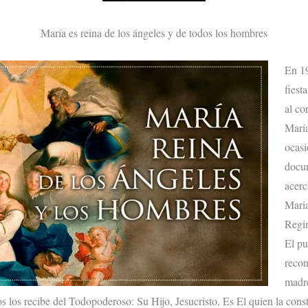
María es reina de los ángeles y de todos los hombres
En 19
fiest
al co
María
ocasi
docum
acerc
Maria
Regi
El pu
recon
madre
os los recibe del Todopoderoso: Su Hijo, Jesucristo. Es El quien la cons