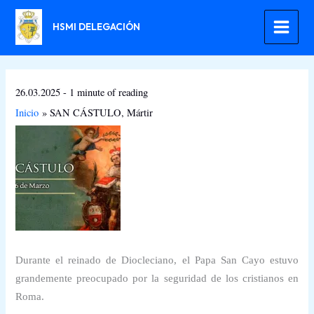
Ir
al
HSMI DELEGACIÓN
contenido
26.03.2025
-
1 minute of reading
Inicio
SAN CÁSTULO, Mártir
Durante el reinado de Diocleciano, el Papa San Cayo estuvo
grandemente preocupado por la seguridad de los cristianos en
Roma.