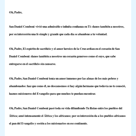
Oh, Padre,
San Daniel Comboni vivió una admirable e infinita confianza en Ti: danos también a nosotros,
por su intercesión una fe simple y grande que cada día se abandone a tu voluntad.
Oh, Padre, El espíritu de sacrificio y el amor heroico de la Cruz ardían en el corazón de San
Daniel Comboni: danos también a nosotros un corazón generoso como el suyo, que sabe
entregarse en el sacrificio sin cansarse.
Oh, Padre, San Daniel Comboni tenía un amor inmenso por las almas de los más pobres y
abandonados: haz que como él, no descansemos si hay algún hermano que todavía no te conoció,
haznos misioneros del Evangelio para que muchos te puedan encontrar.
Oh, Padre, San Daniel Comboni pasó toda su vida difundiendo Tu Reino entre los pueblos del
África; amó intensamente el África y los africanos; por su intercesión da a los pueblos africanos
el pan del Evangelio y sostén a los misionarios en ese continente.