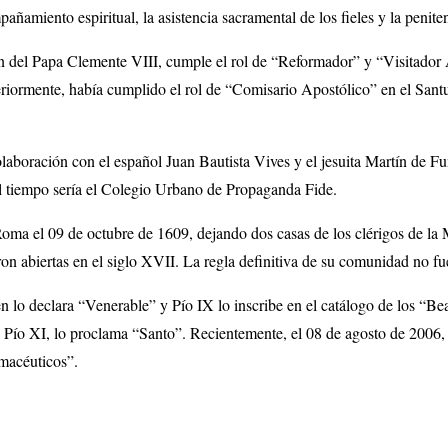
pañamiento espiritual, la asistencia sacramental de los fieles y la penite
ón del Papa Clemente VIII, cumple el rol de “Reformador” y “Visitador 
riormente, había cumplido el rol de “Comisario Apostólico” en el Santu
aboración con el español Juan Bautista Vives y el jesuita Martín de Fu
el tiempo sería el Colegio Urbano de Propaganda Fide.
ma el 09 de octubre de 1609, dejando dos casas de los clérigos de la
ron abiertas en el siglo XVII. La regla definitiva de su comunidad no f
 lo declara “Venerable” y Pío IX lo inscribe en el catálogo de los “Be
 Pío XI, lo proclama “Santo”. Recientemente, el 08 de agosto de 2006
macéuticos”.