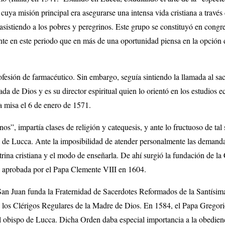
cuya misión principal era asegurarse una intensa vida cristiana a través
sistiendo a los pobres y peregrinos. Este grupo se constituyó en congr
te en este periodo que en más de una oportunidad piensa en la opción 
ofesión de farmacéutico. Sin embargo, seguía sintiendo la llamada al sac
ada de Dios y es su director espiritual quien lo orientó en los estudios e
a misa el 6 de enero de 1571.
”, impartía clases de religión y catequesis, y ante lo fructuoso de tal s
as de Lucca. Ante la imposibilidad de atender personalmente las demanda
octrina cristiana y el modo de enseñarla. De ahí surgió la fundación de 
 y aprobada por el Papa Clemente VIII en 1604.
San Juan funda la Fraternidad de Sacerdotes Reformados de la Santísima
los Clérigos Regulares de la Madre de Dios. En 1584, el Papa Gregor
 obispo de Lucca. Dicha Orden daba especial importancia a la obedienc