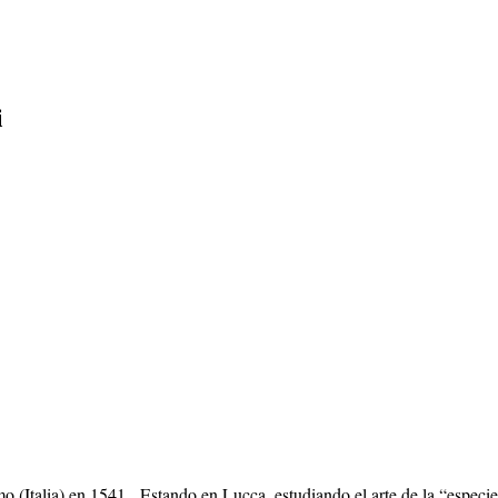
i
 (Italia) en 1541. Estando en Lucca, estudiando el arte de la “especier