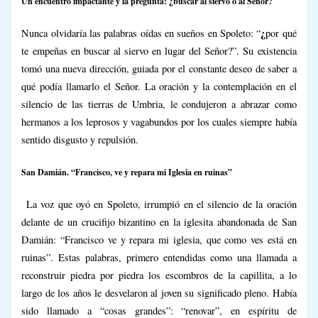
Un encuentro impactante y la pregunta: ¿buscar al siervo o al Señor?
¿
Nunca olvidaría las palabras oídas en sueños en Spoleto: “
por qué
te empeñas en buscar al siervo en lugar del Señor?”. Su existencia
tomó una nueva dirección, guiada por el constante deseo de saber a
qué podía llamarlo el Señor. La oración y la contemplación en el
silencio de las tierras de Umbria, le condujeron a abrazar como
hermanos a los leprosos y vagabundos por los cuales siempre había
sentido disgusto y repulsión.
San Damián. “Francisco, ve y repara mi Iglesia en ruinas”
La voz que oyó en Spoleto, irrumpió en el silencio de la oración
delante de un crucifijo bizantino en la iglesita abandonada de San
Damián: “Francisco ve y repara mi iglesia, que como ves está en
ruinas”. Estas palabras, primero entendidas como una llamada a
reconstruir piedra por piedra los escombros de la capillita, a lo
largo de los años le desvelaron al joven su significado pleno. Había
sido llamado a “cosas grandes”: “renovar”, en espíritu de