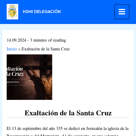
Ir
al
HSMI DELEGACIÓN
contenido
14.09.2024
-
3 minutes of reading
Inicio
Exaltación de la Santa Cruz
Exaltación de la Santa Cruz
El 13 de septiembre del año 335 se dedicó en Jerusalén la iglesia de la
Resurrección y del Martyrium. Al día siguiente, en una solemne