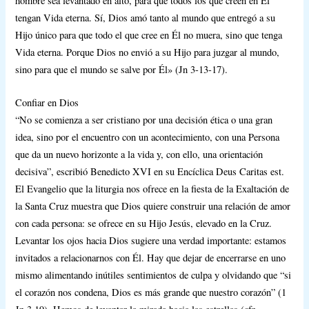
hombre sea levantado en alto, para que todos los que creen en Él
tengan Vida eterna. Sí, Dios amó tanto al mundo que entregó a su
Hijo único para que todo el que cree en Él no muera, sino que tenga
Vida eterna. Porque Dios no envió a su Hijo para juzgar al mundo,
sino para que el mundo se salve por Él» (Jn 3-13-17).
Confiar en Dios
“No se comienza a ser cristiano por una decisión ética o una gran
idea, sino por el encuentro con un acontecimiento, con una Persona
que da un nuevo horizonte a la vida y, con ello, una orientación
decisiva”, escribió Benedicto XVI en su Encíclica Deus Caritas est.
El Evangelio que la liturgia nos ofrece en la fiesta de la Exaltación de
la Santa Cruz muestra que Dios quiere construir una relación de amor
con cada persona: se ofrece en su Hijo Jesús, elevado en la Cruz.
Levantar los ojos hacia Dios sugiere una verdad importante: estamos
invitados a relacionarnos con Él. Hay que dejar de encerrarse en uno
mismo alimentando inútiles sentimientos de culpa y olvidando que “si
el corazón nos condena, Dios es más grande que nuestro corazón” (1