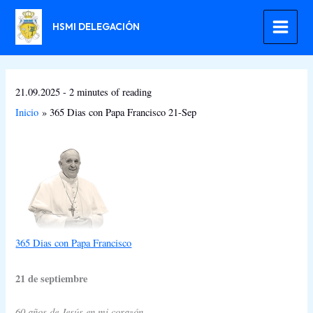
Ir
al
HSMI DELEGACIÓN
contenido
21.09.2025
-
2 minutes of reading
Inicio
365 Dias con Papa Francisco 21-Sep
365 Dias con Papa Francisco
21 de septiembre
60 años de Jesús en mi corazón