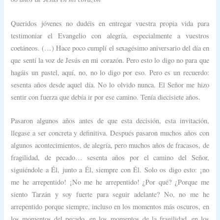
Queridos jóvenes no dudéis en entregar vuestra propia vida para
testimoniar el Evangelio con alegría, especialmente a vuestros
coetáneos. (…) Hace poco cumplí el sexagésimo aniversario del día en
que sentí la voz de Jesús en mi corazón. Pero esto lo digo no para que
hagáis un pastel, aquí, no, no lo digo por eso. Pero es un recuerdo:
sesenta años desde aquel día. No lo olvido nunca. El Señor me hizo
sentir con fuerza que debía ir por ese camino. Tenía diecisiete años.
Pasaron algunos años antes de que esta decisión, esta invitación,
llegase a ser concreta y definitiva. Después pasaron muchos años con
algunos acontecimientos, de alegría, pero muchos años de fracasos, de
fragilidad, de pecado… sesenta años por el camino del Señor,
siguiéndole a Él, junto a Él, siempre con Él. Solo os digo esto: ¡no
me he arrepentido! ¡No me he arrepentido! ¿Por qué? ¿Porque me
siento Tarzán y soy fuerte para seguir adelante? No, no me he
arrepentido porque siempre, incluso en los momentos más oscuros, en
los momentos del pecado, en los momentos de la fragilidad, en los