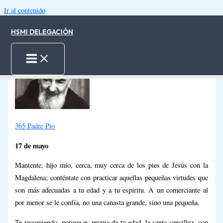
Ir al contenido
HSMI DELEGACIÓN
17.05.2025
-
2 minutes of reading
Inicio
Padre Pio 17-May
365 Padre Pio
17 de mayo
Mantente, hijo mío, cerca, muy cerca de los pies de Jesús con la
Magdalena; conténtate con practicar aquellas pequeñas virtudes que
son más adecuadas a tu edad y a tu espíritu. A un comerciante al
por menor se le confía, no una canasta grande, sino una pequeña.
Te recomiendo, porque es propia de tu edad, la santa sencillez, con