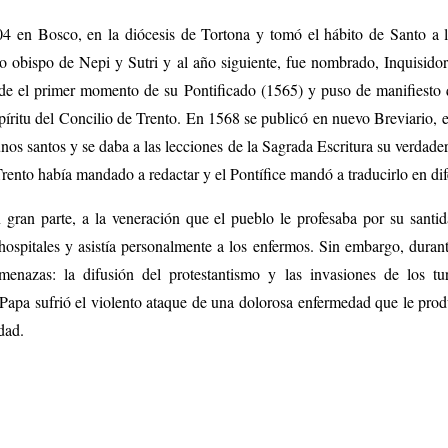
04 en Bosco, en la diócesis de Tortona y tomó el hábito de Santo a 
 obispo de Nepi y Sutri y al año siguiente, fue nombrado, Inquisido
e el primer momento de su Pontificado (1565) y puso de manifiesto q
spíritu del Concilio de Trento. En 1568 se publicó en nuevo Breviario, en
nos santos y se daba a las lecciones de la Sagrada Escritura su verdade
rento había mandado a redactar y el Pontífice mandó a traducirlo en dif
 gran parte, a la veneración que el pueblo le profesaba por su santid
hospitales y asistía personalmente a los enfermos. Sin embargo, durant
enazas: la difusión del protestantismo y las invasiones de los tur
Papa sufrió el violento ataque de una dolorosa enfermedad que le prod
dad.