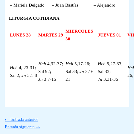
– Mariela Delgado
– Juan Bastías
– Alejandro
LITURGIA COTIDIANA
MIÉRCOLES
LUNES 28
MARTES 29
JUEVES 01
VI
30
Hch
4,32-37;
Hch
5,17-26;
Hch
5,27-33;
Hch
4, 23-31;
Hc
Sal 92;
Sal 33;
Jn
3,16-
Sal 33;
Sal 2;
Jn
3,1-8
26
Jn
3,7-15
21
Jn
3,31-36
←
Entrada anterior
Entrada siguiente
→