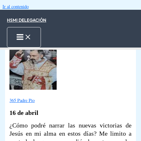
Ir al contenido
HSMI DELEGACIÓN
16.04.2025
-
2 minutes of reading
Inicio
Padre Pio 16-Abr
365 Padre Pio
16 de abril
¿Cómo podré narrar las nuevas victorias de
Jesús en mi alma en estos días? Me limito a