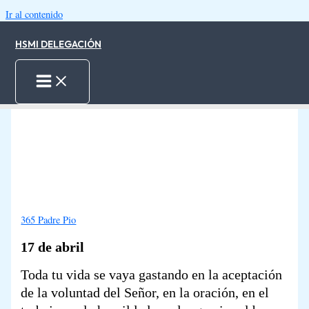
Ir al contenido
HSMI DELEGACIÓN
17.04.2025
-
1 minute of reading
Inicio
Padre Pio 17-Abr
365 Padre Pio
17 de abril
Toda tu vida se vaya gastando en la aceptación
de la voluntad del Señor, en la oración, en el