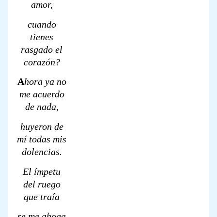
amor,
cuando
tienes
rasgado el
corazón?
A
hora ya no
me acuerdo
de nada,
huyeron de
mí todas mis
dolencias.
El ímpetu
del ruego
que traía
se me ahoga