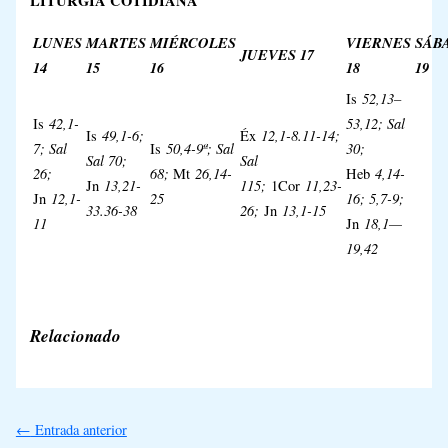
LITURGIA COTIDIANA
LUNES
MARTES
MIÉRCOLES
VIERNES
SÁB
JUEVES
17
14
15
16
18
19
52,13–
Is
42,1-
53,12; Sal
Is
49,1-6;
12,1-8.11-14;
Is
Éx
7; Sal
50,4-9ª; Sal
30;
Is
Sal 70;
Sal
26;
68;
26,14-
4,14-
Mt
Heb
13,21-
115;
11,23-
Jn
1Cor
12,1-
25
16; 5,7-9;
Jn
33.36-38
26;
13,1-15
Jn
11
18,1—
Jn
19,42
Relacionado
←
Entrada anterior