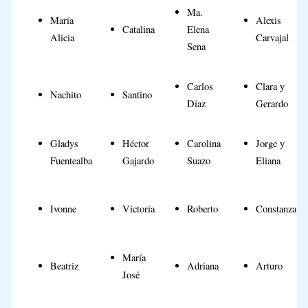
Ma.
María
Alexis
Catalina
Elena
Alicia
Carvajal
Sena
Carlos
Clara y
Nachito
Santino
Díaz
Gerardo
Gladys
Héctor
Carolina
Jorge y
Fuentealba
Gajardo
Suazo
Eliana
Ivonne
Victoria
Roberto
Constanza
María
Beatriz
Adriana
Arturo
José