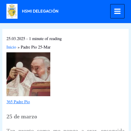
Ir
al
HSMI DELEGACIÓN
contenido
25.03.2025
-
1 minute of reading
Inicio
Padre Pio 25-Mar
365 Padre Pio
25 de marzo
Tan pronto como me pongo a orar, enseguida