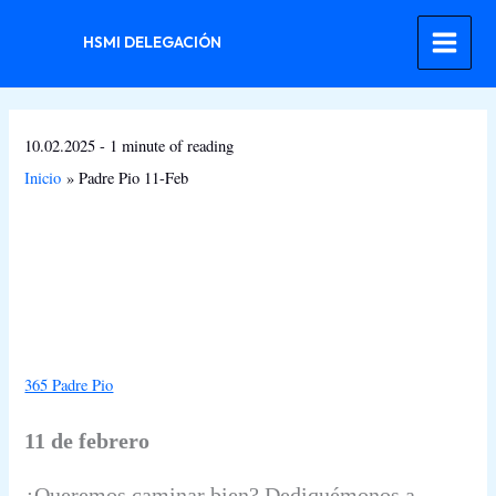
Ir
al
HSMI DELEGACIÓN
contenido
10.02.2025
-
1 minute of reading
Inicio
Padre Pio 11-Feb
365 Padre Pio
11 de febrero
¿Queremos caminar bien? Dediquémonos a