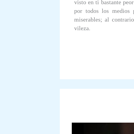
visto en ti bastante peo
por todos los medios 
miserables; al contrari
vileza.