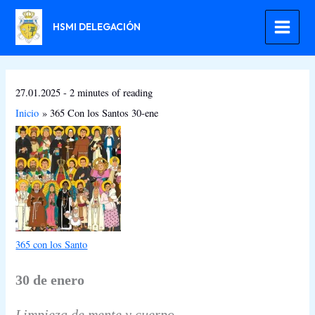
Ir
al
HSMI DELEGACIÓN
contenido
27.01.2025
-
2 minutes of reading
Inicio
365 Con los Santos 30-ene
365 con los Santo
30 de enero
Limpieza de mente y cuerpo