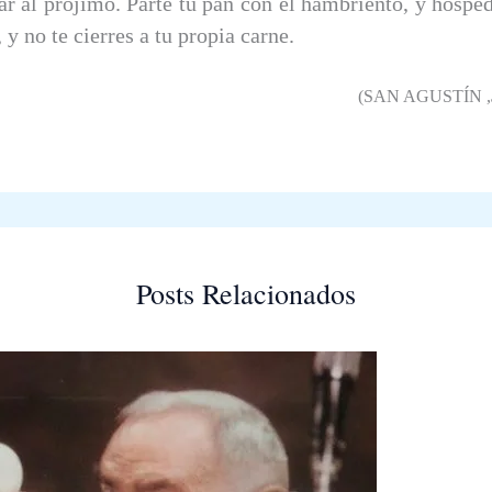
 al prójimo. Parte tu pan con el hambriento, y hosped
 y no te cierres a tu propia carne.
(S
AN
A
GUSTÍN
,
Posts Relacionados