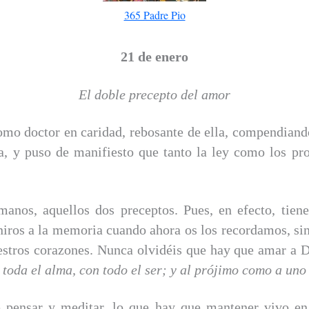
365 Padre Pio
21 de enero
El doble precepto del amor
mo doctor en caridad, rebosante de ella, compendiando
ra, y puso de manifiesto que tanto la ley como los pr
anos, aquellos dos preceptos. Pues, en efecto, tien
eniros a la memoria cuando ahora os los recordamos, s
stros corazones. Nunca olvidéis que hay que amar a D
 toda el alma, con todo el ser; y al prójimo como a un
 pensar y meditar, lo que hay que mantener vivo en