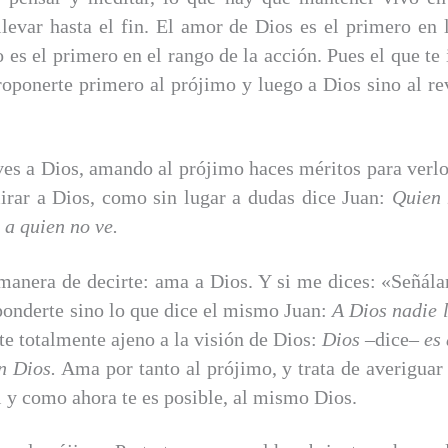
levar hasta el fin. El amor de Dios es el primero en 
 es el primero en el rango de la acción. Pues el que t
oponerte primero al prójimo y luego a Dios sino al re
ves a Dios, amando al prójimo haces méritos para verl
mirar a Dios, como sin lugar a dudas dice Juan:
Quien 
 a quien no ve.
anera de decirte: ama a Dios. Y si me dices: «Señál
ponderte sino lo que dice el mismo Juan:
A Dios nadie 
rte totalmente ajeno a la visión de Dios:
Dios
–dice–
es
n Dios.
Ama por tanto al prójimo, y trata de averiguar 
al y como ahora te es posible, al mismo Dios.