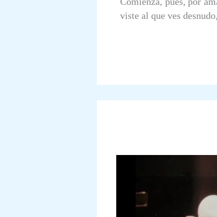
Comienza, pues, por amar
viste al que ves desnudo,