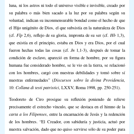
luna, ni los astros ni todo el universo visible e invisible, creado por
su palabra o más bien sacado a la luz por su palabra según su
voluntad, indican su inconmensurable bondad como el hecho de que
el Hijo unigénito de Dios, el que subsistía en la naturaleza de Dios
Flp
Hb
(cf.
2,6), reflejo de su gloria, impronta de su ser (cf.
1,3),
que existía en el principio, estaba en Dios y era Dios, por el cual
Jn
fueron hechas todas las cosas (cf.
1,1-3), después de tomar la
condición de esclavo, apareció en forma de hombre, por su figura
humana fue considerado hombre, se le vio en la tierra, se relacionó
con los hombres, cargó con nuestras debilidades y tomó sobre sí
Discursos sobre la divina Providencia
nuestras enfermedades” (
,
Collana di testi patristici
10:
, LXXV, Roma 1998, pp. 250-251).
Teodoreto de Ciro prosigue su reflexión poniendo de relieve
precisamente el estrecho vínculo, que se destaca en el himno de la
carta a los Filipenses
, entre la encarnación de Jesús y la redención
de los hombres. “El Creador, con sabiduría y justicia, actuó por
nuestra salvación, dado que no quiso servirse sólo de su poder para