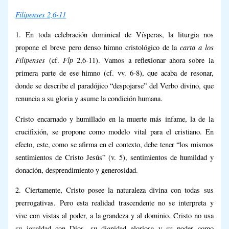
Filipenses 2,6-11
1. En toda celebración dominical de Vísperas, la liturgia nos
carta a los
propone el breve pero denso himno cristológico de la
Filipenses
Flp
(cf.
2,6-11). Vamos a reflexionar ahora sobre la
primera parte de ese himno (cf. vv. 6-8), que acaba de resonar,
donde se describe el paradójico “despojarse” del Verbo divino, que
renuncia a su gloria y asume la condición humana.
Cristo encarnado y humillado en la muerte más infame, la de la
crucifixión, se propone como modelo vital para el cristiano. En
efecto, este, como se afirma en el contexto, debe tener “los mismos
sentimientos de Cristo Jesús” (v. 5), sentimientos de humildad y
donación, desprendimiento y generosidad.
2. Ciertamente, Cristo posee la naturaleza divina con todas sus
prerrogativas. Pero esta realidad trascendente no se interpreta y
vive con vistas al poder, a la grandeza y al dominio. Cristo no usa
su igualdad con Dios, su dignidad gloriosa y su poder como