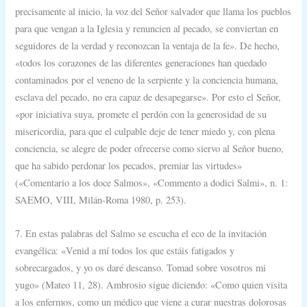
precisamente al inicio, la voz del Señor salvador que llama los pueblos
para que vengan a la Iglesia y renuncien al pecado, se conviertan en
seguidores de la verdad y reconozcan la ventaja de la fe». De hecho,
«todos los corazones de las diferentes generaciones han quedado
contaminados por el veneno de la serpiente y la conciencia humana,
esclava del pecado, no era capaz de desapegarse». Por esto el Señor,
«por iniciativa suya, promete el perdón con la generosidad de su
misericordia, para que el culpable deje de tener miedo y, con plena
conciencia, se alegre de poder ofrecerse como siervo al Señor bueno,
que ha sabido perdonar los pecados, premiar las virtudes»
(«Comentario a los doce Salmos», «Commento a dodici Salmi», n. 1:
SAEMO, VIII, Milán-Roma 1980, p. 253).
7. En estas palabras del Salmo se escucha el eco de la invitación
evangélica: «Venid a mí todos los que estáis fatigados y
sobrecargados, y yo os daré descanso. Tomad sobre vosotros mi
yugo» (Mateo 11, 28). Ambrosio sigue diciendo: «Como quien visita
a los enfermos, como un médico que viene a curar nuestras dolorosas