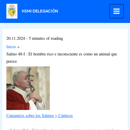
Ir
al
HSMI DELEGACIÓN
contenido
20.11.2024
-
5 minutes of reading
Inicio
Salmo 48-I : El hombre rico e inconsciente es como un animal que
perece
Catequésis sobre los Salmos y Cánticos