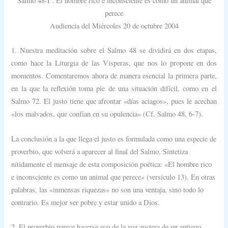
Salmo 48-I : El hombre rico e inconsciente es como un animal que
perece
Audiencia del Miércoles 20 de octubre 2004
1. Nuestra meditación sobre el Salmo 48 se dividirá en dos etapas,
como hace la Liturgia de las Vísperas, que nos lo propone en dos
momentos. Comentaremos ahora de manera esencial la primera parte,
en la que la reflexión toma pie de una situación difícil, como en el
Salmo 72. El justo tiene que afrontar «días aciagos», pues le acechan
«los malvados, que confían en su opulencia» (Cf. Salmo 48, 6-7).
La conclusión a la que llega el justo es formulada como una especie de
proverbio, que volverá a aparecer al final del Salmo. Sintetiza
nítidamente el mensaje de esta composición poética: «El hombre rico
e inconsciente es como un animal que perece» (versículo 13). En otras
palabras, las «inmensas riquezas» no son una ventaja, sino todo lo
contrario. Es mejor ser pobre y estar unido a Dios.
2. El proverbio parece hacerse eco de la voz austera de un antiguo