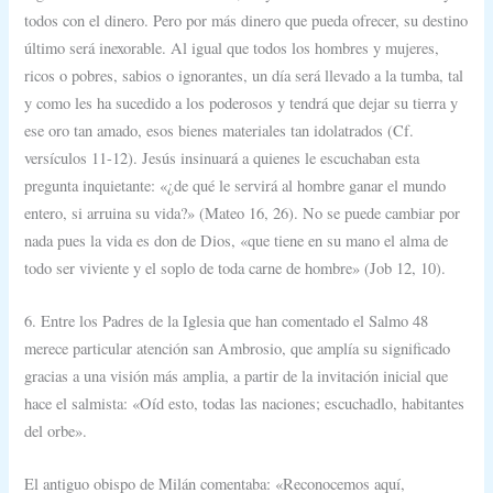
todos con el dinero. Pero por más dinero que pueda ofrecer, su destino
último será inexorable. Al igual que todos los hombres y mujeres,
ricos o pobres, sabios o ignorantes, un día será llevado a la tumba, tal
y como les ha sucedido a los poderosos y tendrá que dejar su tierra y
ese oro tan amado, esos bienes materiales tan idolatrados (Cf.
versículos 11-12). Jesús insinuará a quienes le escuchaban esta
pregunta inquietante: «¿de qué le servirá al hombre ganar el mundo
entero, si arruina su vida?» (Mateo 16, 26). No se puede cambiar por
nada pues la vida es don de Dios, «que tiene en su mano el alma de
todo ser viviente y el soplo de toda carne de hombre» (Job 12, 10).
6. Entre los Padres de la Iglesia que han comentado el Salmo 48
merece particular atención san Ambrosio, que amplía su significado
gracias a una visión más amplia, a partir de la invitación inicial que
hace el salmista: «Oíd esto, todas las naciones; escuchadlo, habitantes
del orbe».
El antiguo obispo de Milán comentaba: «Reconocemos aquí,