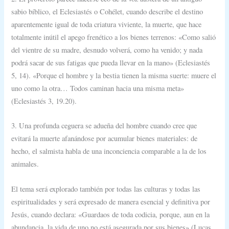
sabio bíblico, el Eclesiastés o Cohélet, cuando describe el destino
aparentemente igual de toda criatura viviente, la muerte, que hace
totalmente inútil el apego frenético a los bienes terrenos: «Como salió
del vientre de su madre, desnudo volverá, como ha venido; y nada
podrá sacar de sus fatigas que pueda llevar en la mano» (Eclesiastés
5, 14). «Porque el hombre y la bestia tienen la misma suerte: muere el
uno como la otra… Todos caminan hacia una misma meta»
(Eclesiastés 3, 19.20).
3. Una profunda ceguera se adueña del hombre cuando cree que
evitará la muerte afanándose por acumular bienes materiales: de
hecho, el salmista habla de una inconciencia comparable a la de los
animales.
El tema será explorado también por todas las culturas y todas las
espiritualidades y será expresado de manera esencial y definitiva por
Jesús, cuando declara: «Guardaos de toda codicia, porque, aun en la
abundancia, la vida de uno no está asegurada por sus bienes» (Lucas