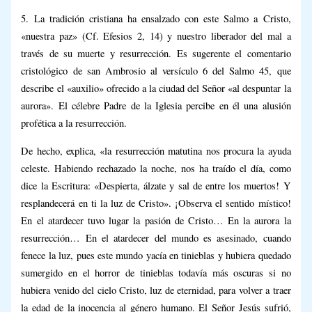
5. La tradición cristiana ha ensalzado con este Salmo a Cristo,
«nuestra paz» (Cf. Efesios 2, 14) y nuestro liberador del mal a
través de su muerte y resurrección. Es sugerente el comentario
cristológico de san Ambrosio al versículo 6 del Salmo 45, que
describe el «auxilio» ofrecido a la ciudad del Señor «al despuntar la
aurora». El célebre Padre de la Iglesia percibe en él una alusión
profética a la resurrección.
De hecho, explica, «la resurrección matutina nos procura la ayuda
celeste. Habiendo rechazado la noche, nos ha traído el día, como
dice la Escritura: «Despierta, álzate y sal de entre los muertos! Y
resplandecerá en ti la luz de Cristo». ¡Observa el sentido místico!
En el atardecer tuvo lugar la pasión de Cristo… En la aurora la
resurrección… En el atardecer del mundo es asesinado, cuando
fenece la luz, pues este mundo yacía en tinieblas y hubiera quedado
sumergido en el horror de tinieblas todavía más oscuras si no
hubiera venido del cielo Cristo, luz de eternidad, para volver a traer
la edad de la inocencia al género humano. El Señor Jesús sufrió,