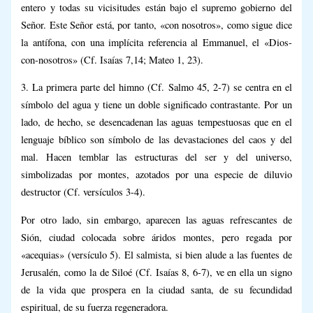
entero y todas su vicisitudes están bajo el supremo gobierno del
Señor. Este Señor está, por tanto, «con nosotros», como sigue dice
la antífona, con una implícita referencia al Emmanuel, el «Dios-
con-nosotros» (Cf. Isaías 7,14; Mateo 1, 23).
3. La primera parte del himno (Cf. Salmo 45, 2-7) se centra en el
símbolo del agua y tiene un doble significado contrastante. Por un
lado, de hecho, se desencadenan las aguas tempestuosas que en el
lenguaje bíblico son símbolo de las devastaciones del caos y del
mal. Hacen temblar las estructuras del ser y del universo,
simbolizadas por montes, azotados por una especie de diluvio
destructor (Cf. versículos 3-4).
Por otro lado, sin embargo, aparecen las aguas refrescantes de
Sión, ciudad colocada sobre áridos montes, pero regada por
«acequias» (versículo 5). El salmista, si bien alude a las fuentes de
Jerusalén, como la de Siloé (Cf. Isaías 8, 6-7), ve en ella un signo
de la vida que prospera en la ciudad santa, de su fecundidad
espiritual, de su fuerza regeneradora.