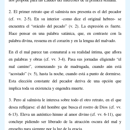
2. El primer retrato que el salmista nos presenta es el del pecador
(cf. vv. 2-5). En su interior -como dice el original hebreo- se
encuentra el “oráculo del pecado” (v. 2). La expresión es fuerte.
Hace pensar en una palabra satánica, que, en contraste con la
palabra divina, resuena en el corazón y en la lengua del malvado.
En él el mal parece tan connatural a su realidad íntima, que aflora
en palabras y obras (cf. vv. 3-4). Pasa sus jornadas eligiendo “el
mal camino”, comenzando ya de madrugada, cuando aún está
“acostado” (v. 5), hasta la noche, cuando está a punto de dormirse.
Esta elección constante del pecador deriva de una opción que
implica toda su existencia y engendra muerte.
3. Pero al salmista le interesa sobre todo el otro retrato, en el que
desea reflejarse: el del hombre que busca el rostro de Dios (cf. vv.
6-13). Eleva un auténtico himno al amor divino (cf. vv. 6-11), que
concluye pidiendo ser liberado de la atracción oscura del mal y
envuelto para siempre por la luz de la gracia.