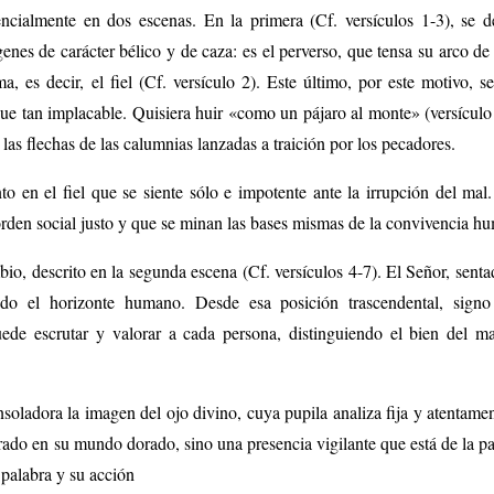
ncialmente en dos escenas. En la primera (Cf. versículos 1-3), se d
enes de carácter bélico y de caza: es el perverso, que tensa su arco de
a, es decir, el fiel (Cf. versículo 2). Este último, por este motivo, s
que tan implacable. Quisiera huir «como un pájaro al monte» (versículo 
las flechas de las calumnias lanzadas a traición por los pecadores.
to en el fiel que se siente sólo e impotente ante la irrupción del mal
rden social justo y que se minan las bases mismas de la convivencia hu
io, descrito en la segunda escena (Cf. versículos 4-7). El Señor, sentad
do el horizonte humano. Desde esa posición trascendental, signo
ede escrutar y valorar a cada persona, distinguiendo el bien del 
oladora la imagen del ojo divino, cuya pupila analiza fija y atentamen
ado en su mundo dorado, sino una presencia vigilante que está de la part
 palabra y su acción