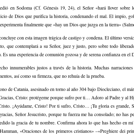
edió en Sodoma (Cf. Génesis 19, 24), el Señor «hará llover sobre 
icio de Dios que purifica la historia, condenando el mal. El impío, gol
, experimenta finalmente que «hay un Dios que juzga en la tierra» (Salm
oncluye con esta imagen trágica de castigo y condena. El último versícu
sto, que contemplará a su Señor, juez y justo, pero sobre todo liberad
). Es una experiencia de comunión gozosa y de serena confianza en el D
cho innumerables justos a través de la historia. Muchas narraciones
rmentos, así como su firmeza, que no rehuía de la prueba.
ono de Catania, asesinado en torno al año 304 bajo Diocleciano, el má
Gracias, Cristo: protégeme porque sufro por ti… Adoro al Padre y al Hi
isto. ¡Ayúdame, Cristo! Por ti sufro, Cristo… ¡Tu gloria es grande, Se
acias, Señor Jesucristo, porque tu fuerza me ha consolado; no has p
edido la gracia de tu nombre. Confirma ahora lo que has hecho en mí
Hamman, «Oraciones de los primeros cristianos» –«Preghiere dei prim