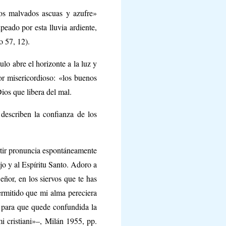
los malvados ascuas y azufre»
peado por esta lluvia ardiente,
o 57, 12).
lo abre el horizonte a la luz y
or misericordioso: «los buenos
ios que libera del mal.
 describen la confianza de los
rtir pronuncia espontáneamente
jo y al Espíritu Santo. Adoro a
ñor, en los siervos que te has
ermitido que mi alma pereciera
 para que quede confundida la
i cristiani»–, Milán 1955, pp.