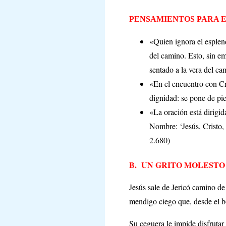
PENSAMIENTOS PARA E
«Quien ignora el esplend
del camino. Esto, sin em
sentado a la vera del c
«En el encuentro con Cri
dignidad: se pone de pi
«La oración está dirigid
Nombre: ‘Jesús, Cristo, 
2.680)
B.
UN GRITO MOLESTO
Jesús sale de Jericó camino d
mendigo ciego que, desde el b
Su ceguera le impide disfrutar