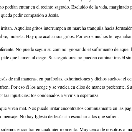
 no podían entrar en el recinto sagrado. Excluido de la vida, marginado p
e queda pedir compasión a Jesús.
 irritan. Aquellos gritos interrumpen su marcha tranquila hacia Jerusa
obre, molesta. Hay que acallar sus gritos: Por eso «muchos le regañaban
iferente. No puede seguir su camino ignorando el sufrimiento de aquel
s pide que llamen al ciego. Sus seguidores no pueden caminar tras él sin
esús de mil maneras, en parábolas, exhortaciones y dichos sueltos: el ce
fren. Por eso él los acoge y se vuelca en ellos de manera preferente. Su
or las injusticias: los condenados a vivir sin esperanza.
 que viven mal. Nos puede irritar encontrarlos continuamente en las pág
u mensaje. No hay Iglesia de Jesús sin escuchar a los que sufren.
 podemos encontrar en cualquier momento. Muy cerca de nosotros o más