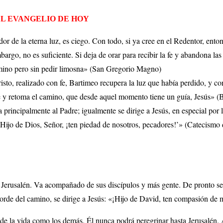
L EVANGELIO DE HOY
or de la eterna luz, es ciego. Con todo, si ya cree en el Redentor, enton
bargo, no es suficiente. Si deja de orar para recibir la fe y abandona la
amino pero sin pedir limosna» (San Gregorio Magno)
sto, realizado con fe, Bartimeo recupera la luz que había perdido, y con 
e y retoma el camino, que desde aquel momento tiene un guía, Jesús» 
a principalmente al Padre; igualmente se dirige a Jesús, en especial por 
Hijo de Dios, Señor, ¡ten piedad de nosotros, pecadores!’» (Catecismo de
e Jerusalén. Va acompañado de sus discípulos y más gente. De pronto se
orde del camino, se dirige a Jesús: «¡Hijo de David, ten compasión de 
 de la vida como los demás. Él nunca podrá peregrinar hasta Jerusalén. 