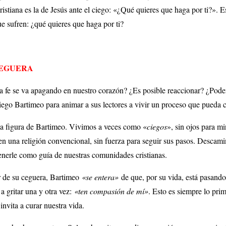
stiana es la de Jesús ante el ciego: «¿Qué quieres que haga por ti?». Est
ue sufren: ¿qué quieres que haga por ti?
CEGUERA
fe se va apagando en nuestro corazón? ¿Es posible reaccionar? ¿Podemo
iego Bartimeo para animar a sus lectores a vivir un proceso que pueda 
 la figura de Bartimeo. Vivimos a veces como «
ciegos
», sin ojos para m
 en una religión convencional, sin fuerza para seguir sus pasos. Descam
tenerle como guía de nuestras comunidades cristianas.
 de su ceguera, Bartimeo
«se entera»
de que, por su vida, está pasando
a gritar una y otra vez:
«ten compasión de mí»
. Esto es siempre lo prim
nvita a curar nuestra vida.