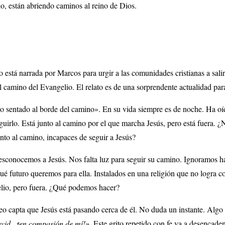
o, están abriendo caminos al reino de Dios.
 está narrada por Marcos para urgir a las comunidades cristianas a sali
l camino del Evangelio. El relato es de una sorprendente actualidad para 
 sentado al borde del camino». En su vida siempre es de noche. Ha oíd
uirlo. Está junto al camino por el que marcha Jesús, pero está fuera. ¿N
unto al camino, incapaces de seguir a Jesús?
esconocemos a Jesús. Nos falta luz para seguir su camino. Ignoramos h
ué futuro queremos para ella. Instalados en una religión que no logra c
elio, pero fuera. ¿Qué podemos hacer?
o capta que Jesús está pasando cerca de él. No duda un instante. Algo l
avid, ¡ten compasión de mí!»
. Este grito repetido con fe va a desencade