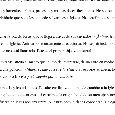
as y lamentos, críticas, protestas y mutuas descalificaciones. No se esc
olvidado que solo Jesús puede salvar a esta Iglesia. No percibimos su 
har la voz de Jesús, que le llega a través de sus enviados:
«¡Ánimo, lev
 en la Iglesia. Animarnos mutuamente a reaccionar. No seguir instalado
ue nos está llamando. Este es el primer objetivo pastoral.
mirable: suelta el manto que le impide levantarse, da un salto en medio
a una petición:
«Maestro, que recobre la vista»
. Si sus ojos se abren, t
 recobró la vista y
«le seguía por el camino»
.
tamos hoy los cristianos. El salto cualitativo que puede cambiar a la Igl
angelio con ojos nuevos, si captamos la originalidad de su mensaje y n
erza de Jesús nos arrastrará. Nuestras comunidades conocerán la alegrí