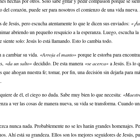
ones hechas por otros. Solo sabe gritar y pedir compasión porque se sien
do del corazón, puede ser para nosotros el comienzo de una vida nueva. 
jos de Jesús, pero escucha atentamente lo que le dicen sus enviados:
«¡Án
animar abriendo un pequeño resquicio a la esperanza. Luego, escucha la 
e siente solo: Jesús lo está llamando. Esto lo cambia todo.
n a cambiar su vida.
«Arroja el manto»
porque le estorba para encontr
as,
«da un salto»
decidido. De esta manera
«se acerca»
a Jesús. Es lo 
s que ahogan nuestra fe; tomar, por fin, una decisión sin dejarla para m
.
quiere de él, el ciego no duda. Sabe muy bien lo que necesita:
«Maestr
za a ver las cosas de manera nueva, su vida se transforma. Cuando un
dezca nunca nada. Probablemente no se les harán grandes homenajes. P
s. Ahí está su grandeza. Ellos son los mejores seguidores de Jesús, 