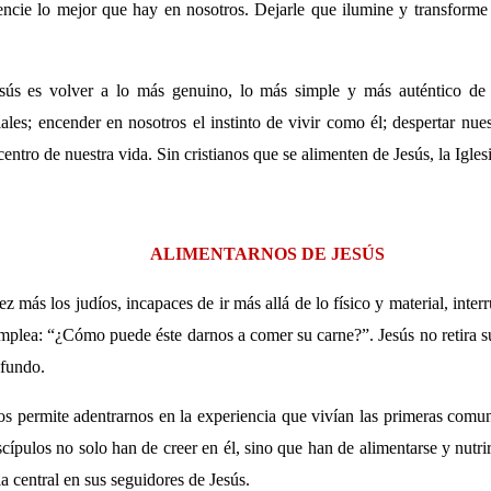
ncie lo mejor que hay en nosotros. Dejarle que ilumine y transforme
sús es volver a lo más genuino, lo más simple y más auténtico de s
ales; encender en nosotros el instinto de vivir como él; despertar nue
centro de nuestra vida. Sin cristianos que se alimenten de Jesús, la Igle
ALIMENTARNOS DE JESÚS
ez más los judíos, incapaces de ir más allá de lo físico y material, inte
mplea: “¿Cómo puede éste darnos a comer su carne?”. Jesús no retira su
ofundo.
s permite adentrarnos en la experiencia que vivían las primeras comuni
iscípulos no solo han de creer en él, sino que han de alimentarse y nutr
a central en sus seguidores de Jesús.