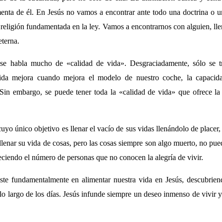
menta de él. En Jesús no vamos a encontrar ante todo una doctrina o un
 religión fundamentada en la ley. Vamos a encontrarnos con alguien, ll
eterna.
se habla mucho de «calidad de vida». Desgraciadamente, sólo se tr
vida mejora cuando mejora el modelo de nuestro coche, la capacid
Sin embargo, se puede tener toda la «calidad de vida» que ofrece l
uyo único objetivo es llenar el vacío de sus vidas llenándolo de placer,
lenar su vida de cosas, pero las cosas siempre son algo muerto, no pue
reciendo el número de personas que no conocen la alegría de vivir.
iste fundamentalmente en alimentar nuestra vida en Jesús, descubrien
o largo de los días. Jesús infunde siempre un deseo inmenso de vivir y