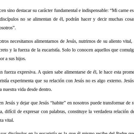
cen sino destacar su carácter fundamental e indispensable: “Mi carne e
 discípulos no se alimentan de él, podrán hacer y decir muchas cosa
osotros”.
tros necesitamos alimentarnos de Jesús, nutrirnos de su aliento vital, i
secreto y la fuerza de la eucaristía. Solo lo conocen aquellos que comul
or a sus hijos.
an fuerza expresiva. A quien sabe alimentarse de él, le hace esta prom
aristía experimenta que su relación con Jesús no es algo externo. Jes
a nuestra vida desde dentro.
en Jesús y dejar que Jesús “habite” en nosotros puede transformar de r
 difícil de expresar con palabras, constituye la verdadera relación de
a vital.
sus discípulos en la eucaristía es la que él mismo recibe del Padre qu