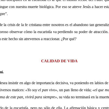
ngue con nuestra muerte biológica. Por eso se atreve Jesús a hacer est
pre”.
 la crisis de la fe cristiana entre nosotros es el abandono tan generali
oroso observar cómo la eucaristía va perdiendo su poder de atracción
a este hecho sin atrevernos a reaccionar. ¿Por qué?
CALIDAD DE VIDA
mí.
sea insistir en algo de importancia decisiva, va poniendo en labios de
diversos matices:
«Yo soy el pan vivo»
, un pan lleno de vida;
«el que me
ma de este pan, vivirá para siempre»
, su vida no terminará en la muert
o de la eucaristía, pero no sólo de ella. La afirmación básica y centr