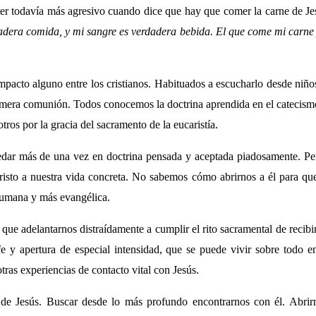
ter todavía más agresivo cuando dice que hay que comer la carne de Jes
adera comida, y mi sangre es verdadera bebida. El que come mi carne 
mpacto alguno entre los cristianos. Habituados a escucharlo desde niño
imera comunión. Todos conocemos la doctrina aprendida en el catecism
tros por la gracia del sacramento de la eucaristía.
dar más de una vez en doctrina pensada y aceptada piadosamente. Pero
risto a nuestra vida concreta. No sabemos cómo abrirnos a él para que
humana y más evangélica.
ue adelantarnos distraídamente a cumplir el rito sacramental de recib
fe y apertura de especial intensidad, que se puede vivir sobre todo
tras experiencias de contacto vital con Jesús.
 de Jesús. Buscar desde lo más profundo encontrarnos con él. Abrir