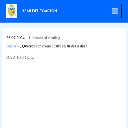
Ir
al
HSMI DELEGACIÓN
contenido
25.07.2024
-
1 minute of reading
Inicio
¿Quieres ser como Jesús en tu día a día?
HAZ ESTO…..
Sin leyenda
Sin leyenda