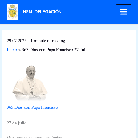
Ir
al
HSMI DELEGACIÓN
contenido
29.07.2025
-
1 minute of reading
Inicio
365 Dias con Papa Francisco 27-Jul
365 Dias con Papa Francisco
27 de julio
Dios nos pone como centinelas