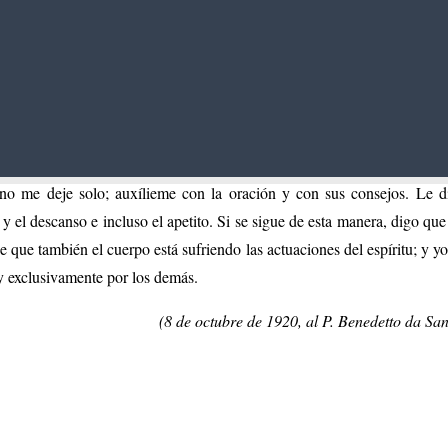
clavada en el corazón! Las dos fuerzas que en apariencia parecen total
os hermanos del exilio y la de querer morir para unirme al Esposo, en es
ivo en la punta más alta del espíritu. Me despedazan el alma y me q
e la paz la tocan, digámoslo así, solamente por fuera, reconozco que 
más unción.
 no me deje solo; auxílieme con la oración y con sus consejos. Le 
y el descanso e incluso el apetito. Si se sigue de esta manera, digo que 
e que también el cuerpo está sufriendo las actuaciones del espíritu; y 
 y exclusivamente por los demás.
(8 de octubre de 1920, al P. Benedetto da Sa