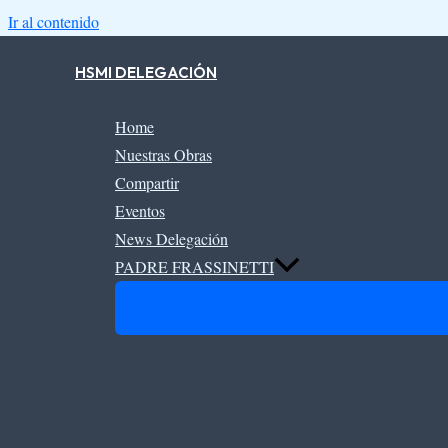
Ir al contenido
HSMI DELEGACIÓN
Home
Nuestras Obras
Compartir
Eventos
News Delegación
PADRE FRASSINETTI
9 de junio
Me veo puesto en la extrema d
espíritu a aquellos que Jesús 
despecho del sumo bien, me 
corazón.