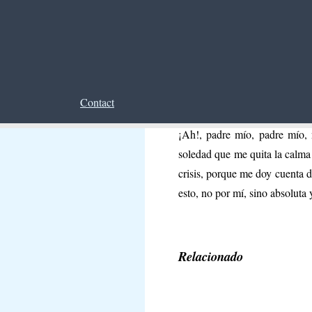
¡Oh Dios! ¡Qué espina siento 
vivir para ser de utilidad a l
agigantarse en grado superlat
profunda. Aunque es cierto qu
Contact
actuar con más dulzura y con 
¡Ah!, padre mío, padre mío,
soledad que me quita la calma 
crisis, porque me doy cuenta d
esto, no por mí, sino absoluta
Relacionado