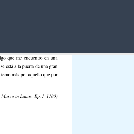
mente contrarias, la de querer
tos últimos tiempos, las siento
uitan la paz, aunque no la más
me es muy necesaria para poder
digo que me encuentro en una
se está a la puerta de una gran
yo temo más por aquello que por
n Marco in Lamis,
Ep. I,
1180)