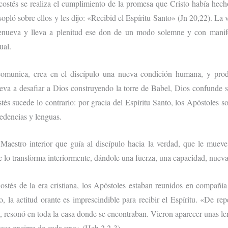
costés se realiza el cumplimiento de la promesa que Cristo había hech
sopló sobre ellos y les dijo: «Recibid el Espíritu Santo» (Jn 20,22). La 
renueva y lleva a plenitud ese don de un modo solemne y con manife
ual.
 comunica, crea en el discípulo una nueva condición humana, y pro
leva a desafiar a Dios construyendo la torre de Babel, Dios confunde
tés sucede lo contrario: por gracia del Espíritu Santo, los Apóstoles s
cedencias y lenguas.
 Maestro interior que guía al discípulo hacia la verdad, que le mueve
e lo transforma interiormente, dándole una fuerza, una capacidad, nueva
ostés de la era cristiana, los Apóstoles estaban reunidos en compañí
, la actitud orante es imprescindible para recibir el Espíritu. «De rep
, resonó en toda la casa donde se encontraban. Vieron aparecer unas l
dose encima de cada uno» (Hch 2,2-3).