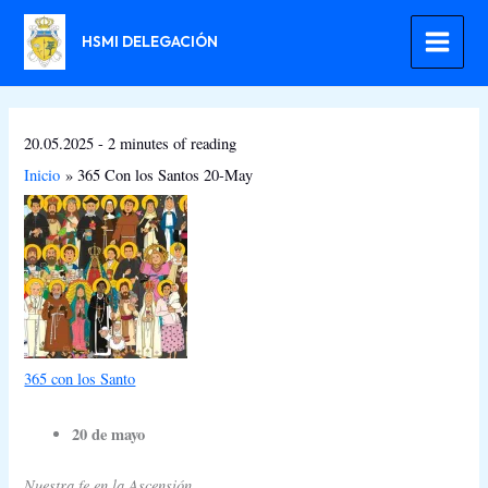
Ir
al
HSMI DELEGACIÓN
contenido
20.05.2025
-
2 minutes of reading
Inicio
365 Con los Santos 20-May
365 con los Santo
20 de mayo
Nuestra fe en la Ascensión