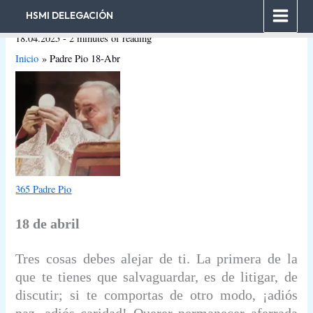
Ir
HSMI DELEGACIÓN
al
18.04.2025
-
2 minutes of reading
contenido
Inicio
Padre Pio 18-Abr
365 Padre Pio
18 de abril
Tres cosas debes alejar de ti. La primera de la
que te tienes que salvaguardar, es de litigar, de
discutir; si te comportas de otro modo, ¡adiós
paz, adiós caridad! Querer permanecer aferrada