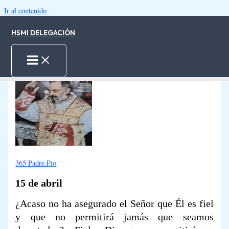
Ir al contenido
HSMI DELEGACIÓN
15.04.2025
-
1 minute of reading
Inicio
Padre Pio 15-Abr
365 Padre Pio
15 de abril
¿Acaso no ha asegurado el Señor que Él es fiel
y que no permitirá jamás que seamos